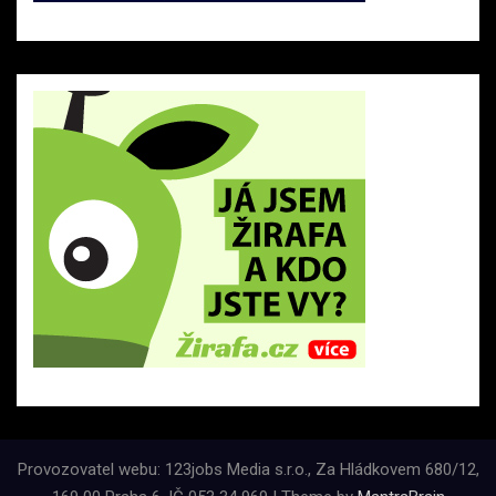
Provozovatel webu: 123jobs Media s.r.o., Za Hládkovem 680/12,