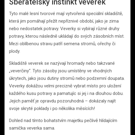
Sběratelský instinkt veverek
Tyto malé lesní tvorové mají vytvořená speciální skladiště,
která jim pomáhají přežít nepříznivé období, jako je zima
nebo nedostatek potravy. Veverky si vybírají různé druhy
potravy, kterou následně ukládají do svých zásobních míst.
Mezi oblíbenou stravu patří semena stromů, ořechy či
plody.
Skladiště veverek se nazývají hromady nebo takzvané
„veverčiny“. Tyto zásoby jsou umístěny ve vhodných
úkrytech, jako jsou dutiny stromů nebo podzemní doupata.
Veverky dokážou velmi precizně vybrat místo pro uložení
každého kusu potravy a pamatujíc si jej i na dlouhou dobu.
Jejich paměť je opravdu pozoruhodná – dokázaly najít
svoje skryté poklady i po několika měsících!
Dohled nad tímto bohatstvím majetku pečlivě hlídajícím
samička veverka sama.