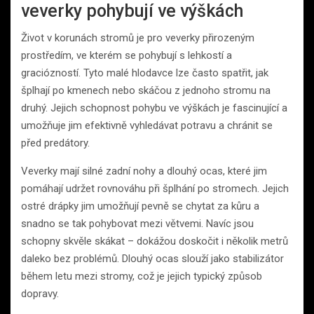
veverky pohybují ve výškách
Život v korunách stromů je pro veverky přirozeným
prostředím, ve kterém se pohybují s lehkostí a
graciózností. Tyto malé hlodavce lze často spatřit, jak
šplhají po kmenech nebo skáčou z jednoho stromu na
druhý. Jejich schopnost pohybu ve výškách je fascinující a
umožňuje jim efektivně vyhledávat potravu a chránit se
před predátory.
Veverky mají silné zadní nohy a dlouhý ocas, které jim
pomáhají udržet rovnováhu při šplhání po stromech. Jejich
ostré drápky jim umožňují pevně se chytat za kůru a
snadno se tak pohybovat mezi větvemi. Navíc jsou
schopny skvěle skákat – dokážou doskočit i několik metrů
daleko bez problémů. Dlouhý ocas slouží jako stabilizátor
během letu mezi stromy, což je jejich typický způsob
dopravy.