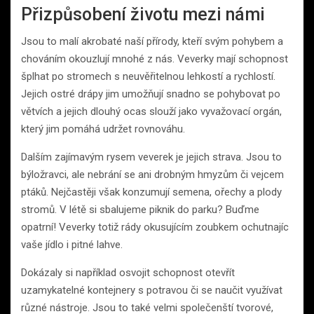
Přizpůsobení životu mezi námi
Jsou to malí akrobaté naší přírody, kteří svým pohybem a
chováním okouzlují mnohé z nás. Veverky mají schopnost
šplhat po stromech s neuvěřitelnou lehkostí a rychlostí.
Jejich ostré drápy jim umožňují snadno se pohybovat po
větvích a jejich dlouhý ocas slouží jako vyvažovací orgán,
který jim pomáhá udržet rovnováhu.
Dalším zajímavým rysem veverek je jejich strava. Jsou to
býložravci, ale nebrání se ani drobným hmyzům či vejcem
ptáků. Nejčastěji však konzumují semena, ořechy a plody
stromů. V létě si sbalujeme piknik do parku? Buďme
opatrní! Veverky totiž rády okusujícím zoubkem ochutnajíc
vaše jídlo i pitné lahve.
Dokázaly si například osvojit schopnost otevřít
uzamykatelné kontejnery s potravou či se naučit využívat
různé nástroje. Jsou to také velmi společenští tvorové,