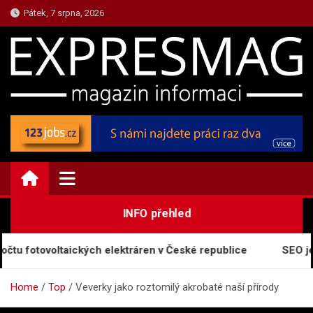
Skip
Pátek, 7 srpna, 2026
to
content
TOP.EXPRESMAG.CZ
Magazín informací a zpráv
INFO přehled
u fotovoltaických elektráren v České republice
SEO je z
Home
Top
Veverky jako roztomilý akrobaté naší přírody